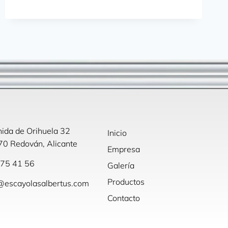
ida de Orihuela 32
Inicio
0 Redován, Alicante
Empresa
75 41 56
Galería
Productos
@escayolasalbertus.com
Contacto