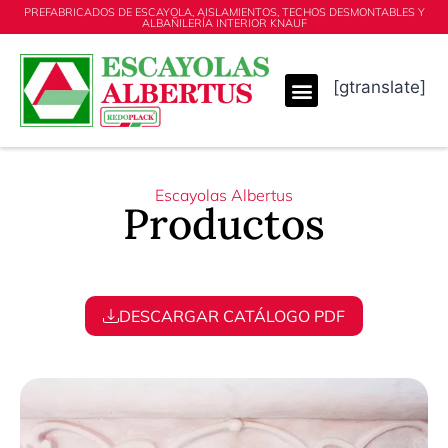
PREFABRICADOS DE ESCAYOLA, AISLAMIENTOS, TECHOS DESMONTABLES Y
ALBAÑILERÍA INTERIOR KNAUF
[gtranslate]
Escayolas Albertus
Productos
DESCARGAR CATÁLOGO PDF