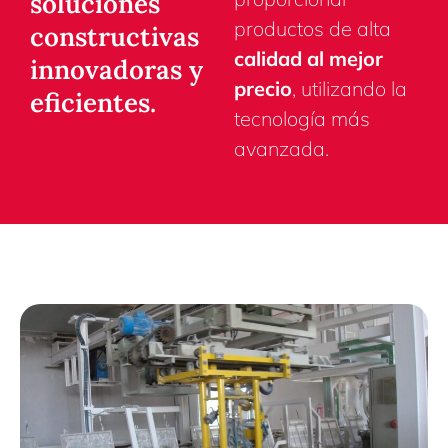
soluciones
productos de alta
constructivas
calidad al mejor
innovadoras y
precio
, utilizando la
eficientes.
tecnología más
avanzada.