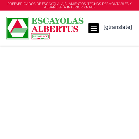
PREFABRICADOS DE ESCAYOLA, AISLAMIENTOS, TECHOS DESMONTABLES Y
ALBAÑILERÍA INTERIOR KNAUF
[gtranslate]