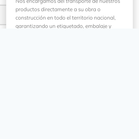
Nos encargamos del transporte de nuestros
productos directamente a su obra o
construcción en todo el territorio nacional,
garantizando un etiquetado, embalaje y
paletizado adecuados para asegurar la
máxima eficiencia en cada entrega.
Saber Más
SISTEMAS CONSTRUCTIVOS
Innovación y calidad en cada proyecto