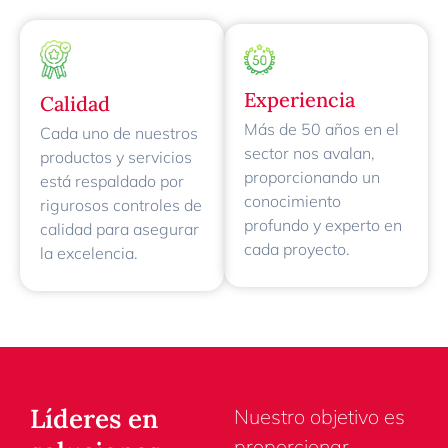
Experiencia
Calidad
Más de 50 años en el
Cada uno de nuestros
sector nos avalan,
productos y servicios
proporcionando un
está respaldado por
conocimiento
rigurosos controles de
profundo y experto en
calidad para asegurar
cada proyecto.
la excelencia.
Líderes en
Nuestro objetivo es
proporcionar