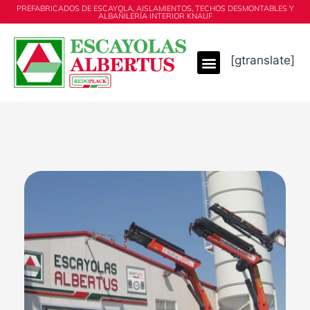
PREFABRICADOS DE ESCAYOLA, AISLAMIENTOS, TECHOS DESMONTABLES Y
ALBAÑILERÍA INTERIOR KNAUF
[gtranslate]