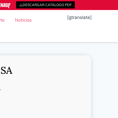
DESCARGAR CATÁLOGO PDF
[gtranslate]
te
Noticias
ISA
o