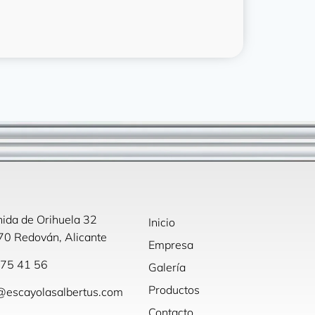
ida de Orihuela 32
Inicio
0 Redován, Alicante
Empresa
75 41 56
Galería
Productos
@escayolasalbertus.com
Contacto