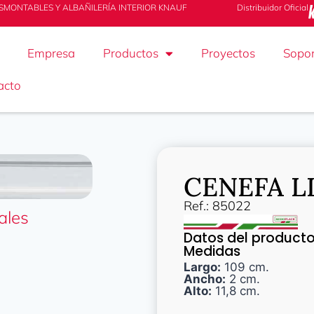
SMONTABLES Y ALBAÑILERÍA INTERIOR KNAUF
Distribuidor Oficial
Empresa
Productos
Proyectos
Sopor
acto
CENEFA L
Ref.: 85022
ales
Datos del product
Medidas
Largo:
109 cm.
Ancho:
2 cm.
Alto:
11,8 cm.