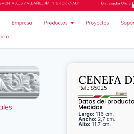
SMONTABLES Y ALBAÑILERÍA INTERIOR KNAUF
Distribuidor Oficial
Empresa
Productos
Proyectos
Sopor
acto
CENEFA D
Ref.: 85025
Datos del product
ales
Medidas
Largo:
116 cm.
Ancho:
2,7 cm.
Alto:
11,7 cm.