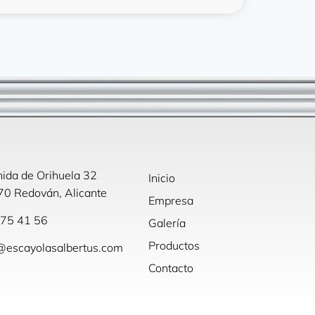
ida de Orihuela 32
Inicio
0 Redován, Alicante
Empresa
75 41 56
Galería
Productos
@escayolasalbertus.com
Contacto