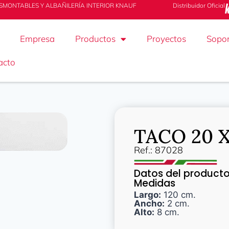
SMONTABLES Y ALBAÑILERÍA INTERIOR KNAUF
Distribuidor Oficial
Empresa
Productos
Proyectos
Sopor
acto
TACO 20 X
Ref.: 87028
Datos del product
Medidas
Largo:
120 cm.
Ancho:
2 cm.
Alto:
8 cm.