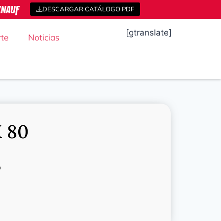
DESCARGAR CATÁLOGO PDF
[gtranslate]
te
Noticias
 80
o