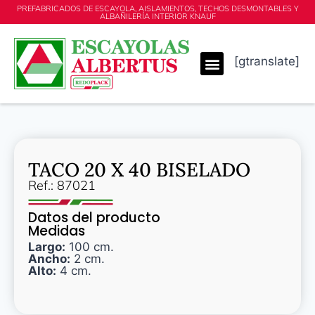
PREFABRICADOS DE ESCAYOLA, AISLAMIENTOS, TECHOS DESMONTABLES Y
ALBAÑILERÍA INTERIOR KNAUF
[gtranslate]
TACO 20 X 40 BISELADO
Ref.: 87021
Datos del producto
Medidas
Largo:
100 cm.
Ancho:
2 cm.
Alto:
4 cm.