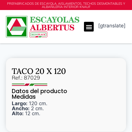
PREFABRICADOS DE ESCAYOLA, AISLAMIENTOS, TECHOS DESMONTABLES Y
ALBAÑILERÍA INTERIOR KNAUF
[gtranslate]
TACO 20 X 120
Ref.: 87029
Datos del producto
Medidas
Largo:
120 cm.
Ancho:
2 cm.
Alto:
12 cm.