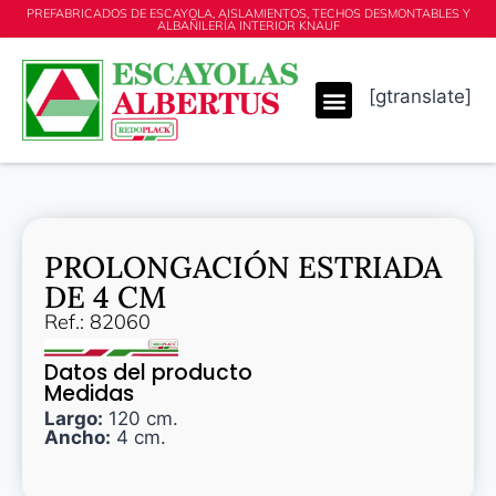
PREFABRICADOS DE ESCAYOLA, AISLAMIENTOS, TECHOS DESMONTABLES Y
ALBAÑILERÍA INTERIOR KNAUF
[gtranslate]
PROLONGACIÓN ESTRIADA
DE 4 CM
Ref.: 82060
Datos del producto
Medidas
Largo:
120 cm.
Ancho:
4 cm.