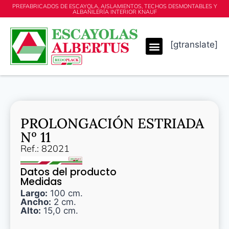
PREFABRICADOS DE ESCAYOLA, AISLAMIENTOS, TECHOS DESMONTABLES Y
ALBAÑILERÍA INTERIOR KNAUF
[gtranslate]
PROLONGACIÓN ESTRIADA
Nº 11
Ref.: 82021
Datos del producto
Medidas
Largo:
100 cm.
Ancho:
2 cm.
Alto:
15,0 cm.