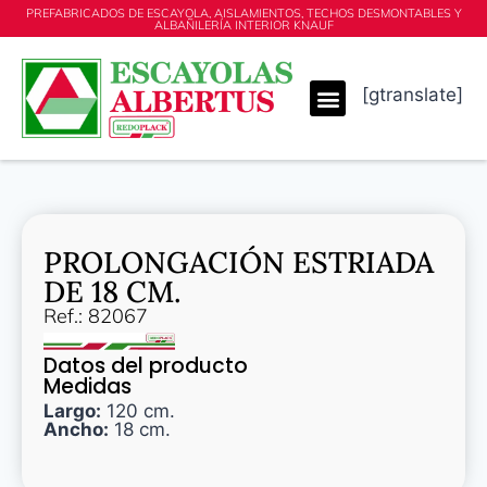
PREFABRICADOS DE ESCAYOLA, AISLAMIENTOS, TECHOS DESMONTABLES Y
ALBAÑILERÍA INTERIOR KNAUF
[gtranslate]
PROLONGACIÓN ESTRIADA
DE 18 CM.
Ref.: 82067
Datos del producto
Medidas
Largo:
120 cm.
Ancho:
18 cm.