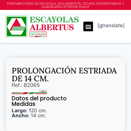
PREFABRICADOS DE ESCAYOLA, AISLAMIENTOS, TECHOS DESMONTABLES Y
ALBAÑILERÍA INTERIOR KNAUF
[gtranslate]
PROLONGACIÓN ESTRIADA
DE 14 CM.
Ref.: 82065
Datos del producto
Medidas
Largo:
120 cm.
Ancho:
14 cm.