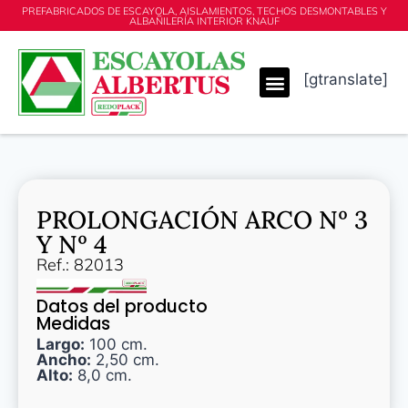
PREFABRICADOS DE ESCAYOLA, AISLAMIENTOS, TECHOS DESMONTABLES Y
ALBAÑILERÍA INTERIOR KNAUF
[gtranslate]
PROLONGACIÓN ARCO Nº 3
Y Nº 4
Ref.: 82013
Datos del producto
Medidas
Largo:
100 cm.
Ancho:
2,50 cm.
Alto:
8,0 cm.