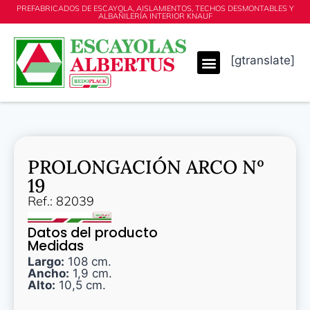
PREFABRICADOS DE ESCAYOLA, AISLAMIENTOS, TECHOS DESMONTABLES Y
ALBAÑILERÍA INTERIOR KNAUF
[gtranslate]
PROLONGACIÓN ARCO Nº
19
Ref.: 82039
Datos del producto
Medidas
Largo:
108 cm.
Ancho:
1,9 cm.
Alto:
10,5 cm.