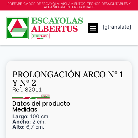
PREFABRICADOS DE ESCAYOLA, AISLAMIENTOS, TECHOS DESMONTABLES Y
ALBAÑILERÍA INTERIOR KNAUF
[gtranslate]
PROLONGACIÓN ARCO Nº 1
Y Nº 2
Ref.: 82011
Datos del producto
Medidas
Largo:
100 cm.
Ancho:
2 cm.
Alto:
6,7 cm.