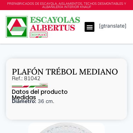
PREFABRICADOS DE ESCAYOLA, AISLAMIENTOS, TECHOS DESMONTABLES Y
ALBAÑILERÍA INTERIOR KNAUF
[gtranslate]
PLAFÓN TRÉBOL MEDIANO
Ref.: 81042
Datos del producto
Medidas
Diámetro:
36 cm.