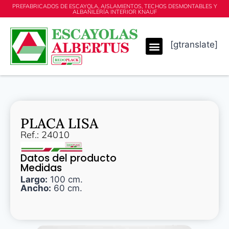
PREFABRICADOS DE ESCAYOLA, AISLAMIENTOS, TECHOS DESMONTABLES Y
ALBAÑILERÍA INTERIOR KNAUF
[gtranslate]
PLACA LISA
Ref.: 24010
Datos del producto
Medidas
Largo:
100 cm.
Ancho:
60 cm.