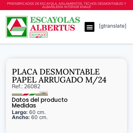
PREFABRICADOS DE ESCAYOLA, AISLAMIENTOS, TECHOS DESMONTABLES Y
ALBAÑILERÍA INTERIOR KNAUF
[gtranslate]
PLACA DESMONTABLE
PAPEL ARRUGADO M/24
Ref.: 26082
Datos del producto
Medidas
Largo:
60 cm.
Ancho:
60 cm.