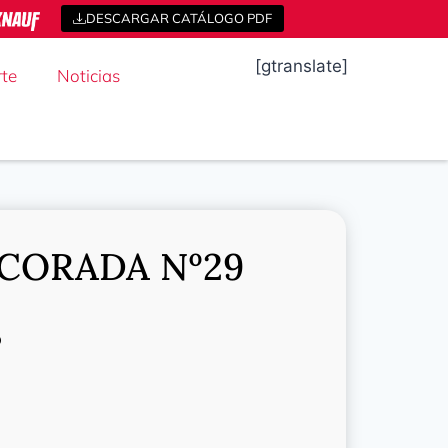
DESCARGAR CATÁLOGO PDF
[gtranslate]
te
Noticias
CORADA Nº29
o