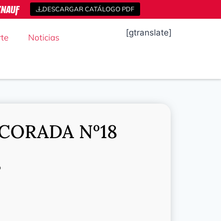
DESCARGAR CATÁLOGO PDF
[gtranslate]
te
Noticias
CORADA Nº18
o