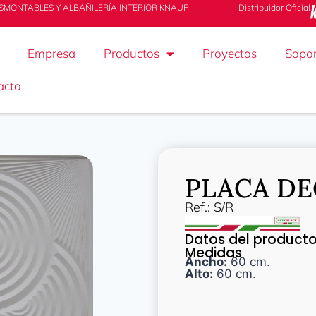
SMONTABLES Y ALBAÑILERÍA INTERIOR KNAUF
Distribuidor Oficial
Empresa
Productos
Proyectos
Sopor
acto
PLACA DE
Ref.: S/R
Datos del product
Medidas
Ancho:
60 cm.
Alto:
60 cm.