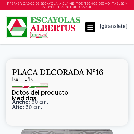
PREFABRICADOS DE ESCAYOLA, AISLAMIENTOS, TECHOS DESMONTABLES Y
ALBAÑILERÍA INTERIOR KNAUF
[gtranslate]
PLACA DECORADA Nº16
Ref.: S/R
Datos del producto
Medidas
Ancho:
60 cm.
Alto:
60 cm.