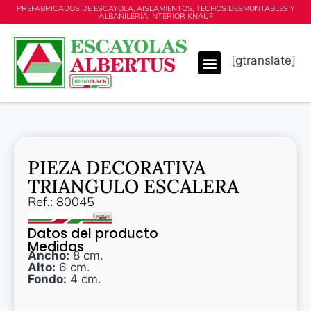
PREFABRICADOS DE ESCAYOLA, AISLAMIENTOS, TECHOS DESMONTABLES Y
ALBAÑILERÍA INTERIOR KNAUF
[gtranslate]
PIEZA DECORATIVA
TRIANGULO ESCALERA
Ref.: 80045
Datos del producto
Medidas
Ancho:
8 cm.
Alto:
6 cm.
Fondo:
4 cm.