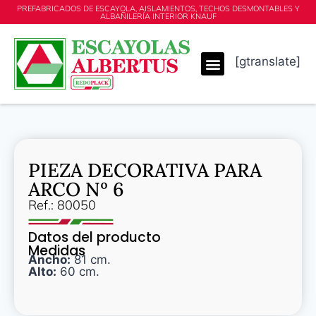
PREFABRICADOS DE ESCAYOLA, AISLAMIENTOS, TECHOS DESMONTABLES Y
ALBAÑILERÍA INTERIOR KNAUF
[gtranslate]
PIEZA DECORATIVA PARA
ARCO Nº 6
Ref.: 80050
Datos del producto
Medidas
Ancho:
81 cm.
Alto:
60 cm.