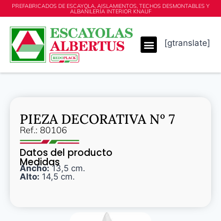
PREFABRICADOS DE ESCAYOLA, AISLAMIENTOS, TECHOS DESMONTABLES Y
ALBAÑILERÍA INTERIOR KNAUF
[gtranslate]
PIEZA DECORATIVA Nº 7
Ref.: 80106
Datos del producto
Medidas
Ancho:
13,5 cm.
Alto:
14,5 cm.