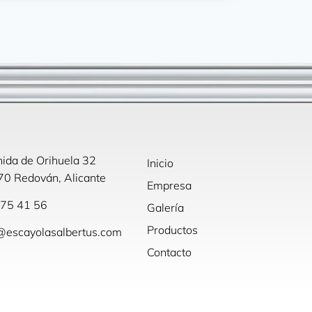
ida de Orihuela 32
Inicio
0 Redován, Alicante
Empresa
75 41 56
Galería
Productos
@escayolasalbertus.com
Contacto