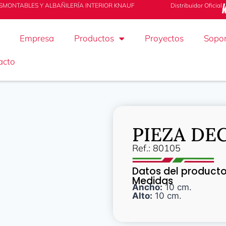
SMONTABLES Y ALBAÑILERÍA INTERIOR KNAUF
Distribuidor Oficial
Empresa
Productos
Proyectos
Sopor
acto
PIEZA DE
Ref.: 80105
Datos del product
Medidas
Ancho:
10 cm.
Alto:
10 cm.