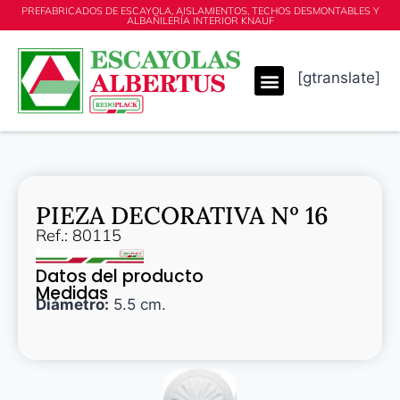
PREFABRICADOS DE ESCAYOLA, AISLAMIENTOS, TECHOS DESMONTABLES Y
ALBAÑILERÍA INTERIOR KNAUF
[gtranslate]
PIEZA DECORATIVA Nº 16
Ref.: 80115
Datos del producto
Medidas
Diámetro:
5.5 cm.