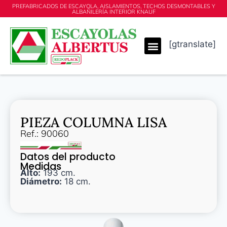
PREFABRICADOS DE ESCAYOLA, AISLAMIENTOS, TECHOS DESMONTABLES Y
ALBAÑILERÍA INTERIOR KNAUF
[gtranslate]
PIEZA COLUMNA LISA
Ref.: 90060
Datos del producto
Medidas
Alto:
193 cm.
Diámetro:
18 cm.