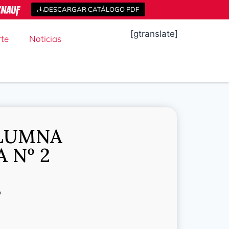
DESCARGAR CATÁLOGO PDF
[gtranslate]
te
Noticias
OLUMNA
 Nº 2
o