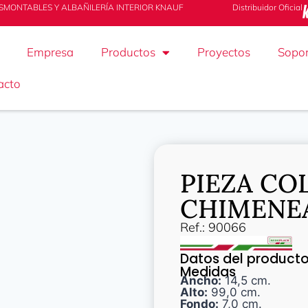
SMONTABLES Y ALBAÑILERÍA INTERIOR KNAUF
Distribuidor Oficial
Empresa
Productos
Proyectos
Sopor
acto
PIEZA C
CHIMENEA
Ref.: 90066
Datos del product
Medidas
Ancho:
14,5 cm.
Alto:
99,0 cm.
Fondo:
7,0 cm.