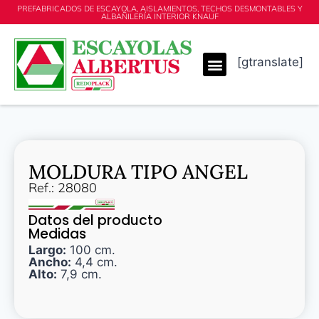
PREFABRICADOS DE ESCAYOLA, AISLAMIENTOS, TECHOS DESMONTABLES Y
ALBAÑILERÍA INTERIOR KNAUF
[gtranslate]
MOLDURA TIPO ANGEL
Ref.: 28080
Datos del producto
Medidas
Largo:
100 cm.
Ancho:
4,4 cm.
Alto:
7,9 cm.