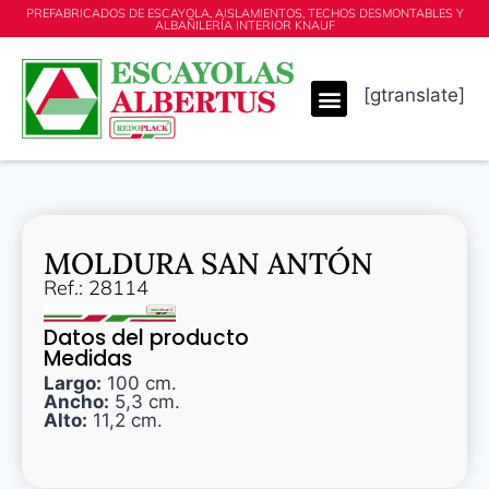
PREFABRICADOS DE ESCAYOLA, AISLAMIENTOS, TECHOS DESMONTABLES Y
ALBAÑILERÍA INTERIOR KNAUF
[gtranslate]
MOLDURA SAN ANTÓN
Ref.: 28114
Datos del producto
Medidas
Largo:
100 cm.
Ancho:
5,3 cm.
Alto:
11,2 cm.