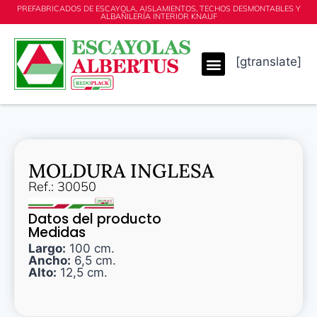
PREFABRICADOS DE ESCAYOLA, AISLAMIENTOS, TECHOS DESMONTABLES Y
ALBAÑILERÍA INTERIOR KNAUF
[gtranslate]
MOLDURA INGLESA
Ref.: 30050
Datos del producto
Medidas
Largo:
100 cm.
Ancho:
6,5 cm.
Alto:
12,5 cm.