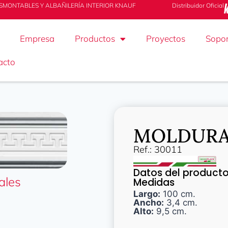
SMONTABLES Y ALBAÑILERÍA INTERIOR KNAUF
Distribuidor Oficial
Empresa
Productos
Proyectos
Sopor
acto
MOLDURA
Ref.: 30011
Datos del product
ales
Medidas
Largo:
100 cm.
Ancho:
3,4 cm.
Alto:
9,5 cm.