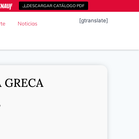
DESCARGAR CATÁLOGO PDF
[gtranslate]
te
Noticias
 GRECA
o