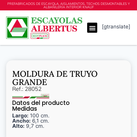
PREFABRICADOS DE ESCAYOLA, AISLAMIENTOS, TECHOS DESMONTABLES Y
ALBAÑILERÍA INTERIOR KNAUF
[gtranslate]
MOLDURA DE TRUYO
GRANDE
Ref.: 28052
Datos del producto
Medidas
Largo:
100 cm.
Ancho:
6,1 cm.
Alto:
9,7 cm.