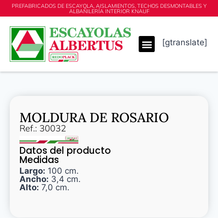
PREFABRICADOS DE ESCAYOLA, AISLAMIENTOS, TECHOS DESMONTABLES Y
ALBAÑILERÍA INTERIOR KNAUF
[gtranslate]
MOLDURA DE ROSARIO
Ref.: 30032
Datos del producto
Medidas
Largo:
100 cm.
Ancho:
3,4 cm.
Alto:
7,0 cm.