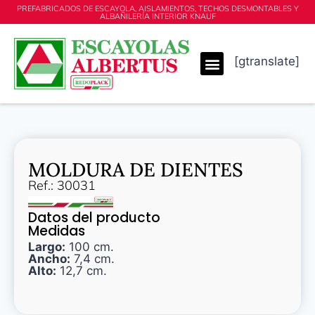
PREFABRICADOS DE ESCAYOLA, AISLAMIENTOS, TECHOS DESMONTABLES Y
ALBAÑILERÍA INTERIOR KNAUF
[gtranslate]
MOLDURA DE DIENTES
Ref.: 30031
Datos del producto
Medidas
Largo:
100 cm.
Ancho:
7,4 cm.
Alto:
12,7 cm.