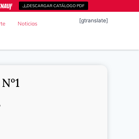
DESCARGAR CATÁLOGO PDF
[gtranslate]
te
Noticias
Nº1
o