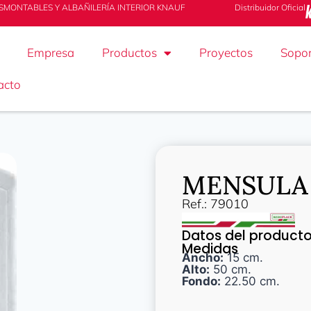
SMONTABLES Y ALBAÑILERÍA INTERIOR KNAUF
Distribuidor Oficial
Empresa
Productos
Proyectos
Sopor
acto
MENSULA 
Ref.: 79010
Datos del product
Medidas
Ancho:
15 cm.
Alto:
50 cm.
Fondo:
22.50 cm.