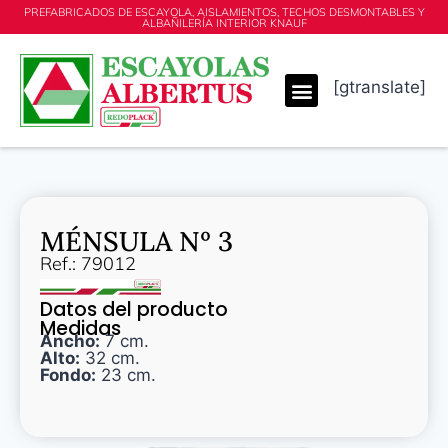
PREFABRICADOS DE ESCAYOLA, AISLAMIENTOS, TECHOS DESMONTABLES Y
ALBAÑILERÍA INTERIOR KNAUF
[gtranslate]
MÉNSULA Nº 3
Ref.: 79012
Datos del producto
Medidas
Ancho:
7 cm.
Alto:
32 cm.
Fondo:
23 cm.