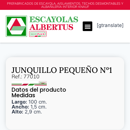
PREFABRICADOS DE ESCAYOLA, AISLAMIENTOS, TECHOS DESMONTABLES Y
ALBAÑILERÍA INTERIOR KNAUF
[gtranslate]
JUNQUILLO PEQUEÑO Nº1
Ref.: 77010
Datos del producto
Medidas
Largo:
100 cm.
Ancho:
1,5 cm.
Alto:
2,9 cm.