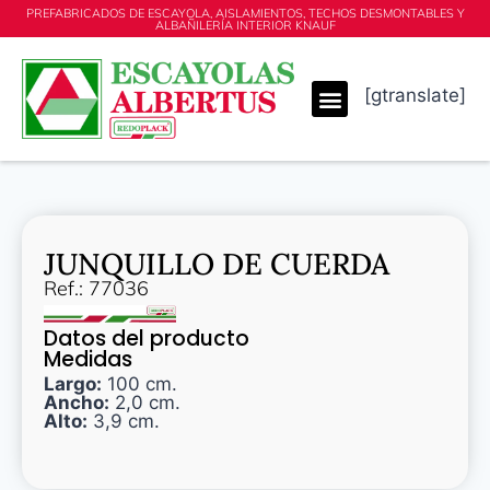
PREFABRICADOS DE ESCAYOLA, AISLAMIENTOS, TECHOS DESMONTABLES Y
ALBAÑILERÍA INTERIOR KNAUF
[gtranslate]
JUNQUILLO DE CUERDA
Ref.: 77036
Datos del producto
Medidas
Largo:
100 cm.
Ancho:
2,0 cm.
Alto:
3,9 cm.