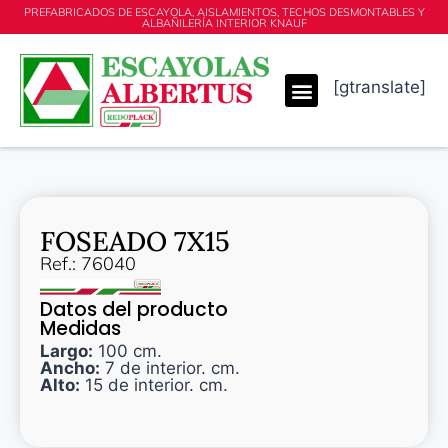
PREFABRICADOS DE ESCAYOLA, AISLAMIENTOS, TECHOS DESMONTABLES Y
ALBAÑILERÍA INTERIOR KNAUF
[gtranslate]
FOSEADO 7X15
Ref.: 76040
Datos del producto
Medidas
Largo:
100 cm.
Ancho:
7 de interior. cm.
Alto:
15 de interior. cm.