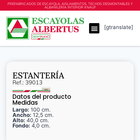
PREFABRICADOS DE ESCAYOLA, AISLAMIENTOS, TECHOS DESMONTABLES Y
ALBAÑILERÍA INTERIOR KNAUF
[gtranslate]
ESTANTERÍA
Ref.: 39013
Datos del producto
Medidas
Largo:
100 cm.
Ancho:
12,5 cm.
Alto:
40,0 cm.
Fondo:
4,0 cm.