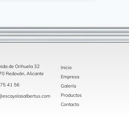
ida de Orihuela 32
Inicio
0 Redován, Alicante
Empresa
75 41 56
Galería
Productos
@escayolasalbertus.com
Contacto