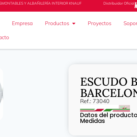
SMONTABLES Y ALBAÑILERÍA INTERIOR KNAUF
Distribuidor Oficial
Empresa
Productos
Proyectos
Sopor
acto
ESCUDO 
BARCELO
Ref.: 73040
Datos del product
Medidas