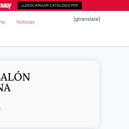
DESCARGAR CATÁLOGO PDF
[gtranslate]
te
Noticias
BALÓN
NA
o