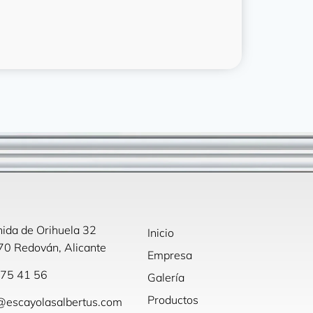
ida de Orihuela 32
Inicio
0 Redován, Alicante
Empresa
75 41 56
Galería
Productos
@escayolasalbertus.com