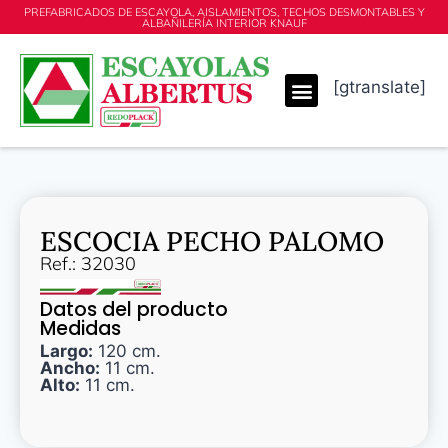
PREFABRICADOS DE ESCAYOLA, AISLAMIENTOS, TECHOS DESMONTABLES Y
ALBAÑILERÍA INTERIOR KNAUF
[gtranslate]
ESCOCIA PECHO PALOMO
Ref.: 32030
Datos del producto
Medidas
Largo:
120 cm.
Ancho:
11 cm.
Alto:
11 cm.