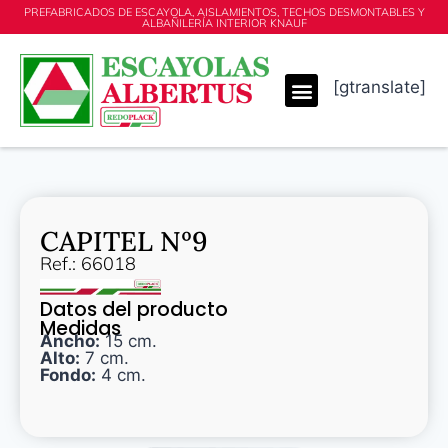
PREFABRICADOS DE ESCAYOLA, AISLAMIENTOS, TECHOS DESMONTABLES Y
ALBAÑILERÍA INTERIOR KNAUF
[gtranslate]
CAPITEL Nº9
Ref.: 66018
Datos del producto
Medidas
Ancho:
15 cm.
Alto:
7 cm.
Fondo:
4 cm.