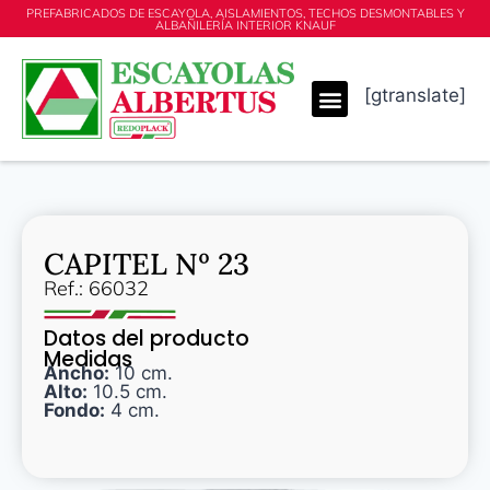
PREFABRICADOS DE ESCAYOLA, AISLAMIENTOS, TECHOS DESMONTABLES Y
ALBAÑILERÍA INTERIOR KNAUF
[gtranslate]
CAPITEL Nº 23
Ref.: 66032
Datos del producto
Medidas
Ancho:
10 cm.
Alto:
10.5 cm.
Fondo:
4 cm.