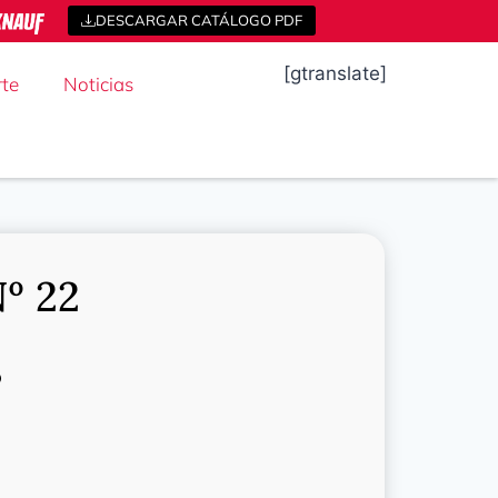
DESCARGAR CATÁLOGO PDF
[gtranslate]
te
Noticias
º 22
o