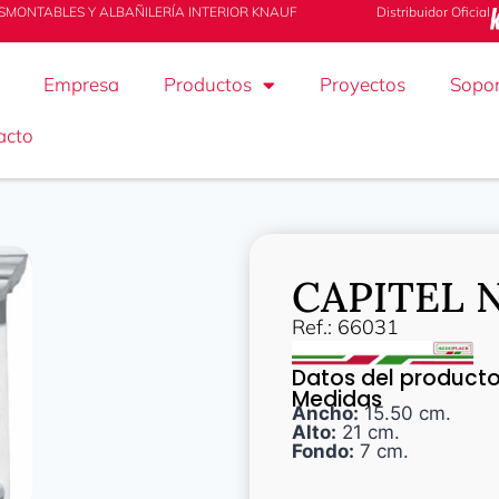
SMONTABLES Y ALBAÑILERÍA INTERIOR KNAUF
Distribuidor Oficial
Empresa
Productos
Proyectos
Sopor
acto
CAPITEL N
Ref.: 66031
Datos del product
Medidas
Ancho:
15.50 cm.
Alto:
21 cm.
Fondo:
7 cm.