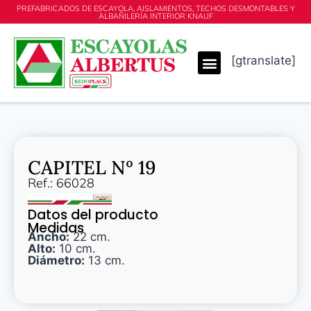
PREFABRICADOS DE ESCAYOLA, AISLAMIENTOS, TECHOS DESMONTABLES Y
ALBAÑILERÍA INTERIOR KNAUF
[gtranslate]
CAPITEL Nº 19
Ref.: 66028
Datos del producto
Medidas
Ancho:
22 cm.
Alto:
10 cm.
Diámetro:
13 cm.