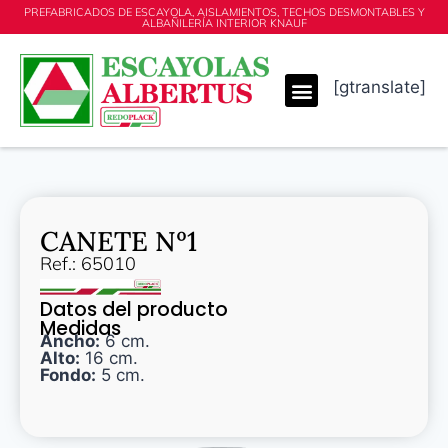
PREFABRICADOS DE ESCAYOLA, AISLAMIENTOS, TECHOS DESMONTABLES Y
ALBAÑILERÍA INTERIOR KNAUF
[gtranslate]
CANETE Nº1
Ref.: 65010
Datos del producto
Medidas
Ancho:
6 cm.
Alto:
16 cm.
Fondo:
5 cm.